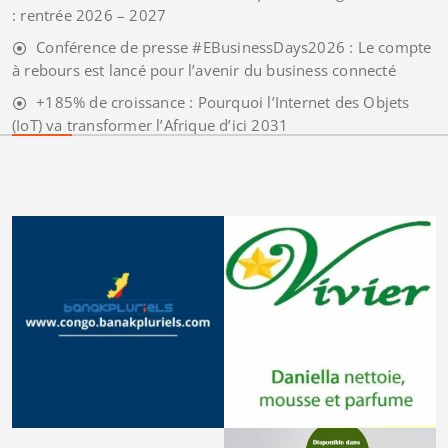
: rentrée 2026 – 2027
Conférence de presse #EBusinessDays2026 : Le compte
à rebours est lancé pour l’avenir du business connecté
+185% de croissance : Pourquoi l’Internet des Objets
(IoT) va transformer l’Afrique d’ici 2031