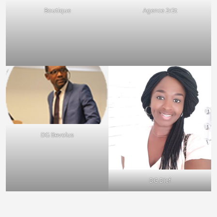
Boutique
Agence 2r2t
DG Bevolus
DG Dief