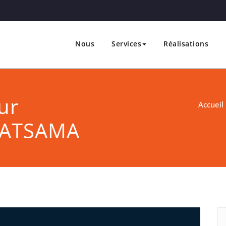
Nous
Services
Réalisations
 Marketing & Communication
e &
ur
Accueil
 ATSAMA