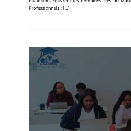
qualifiants couvrent les domaines clés du Man
Professionnels : […]