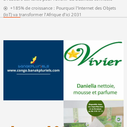
+185% de croissance : Pourquoi l’Internet des Objets
(IoT) va transformer l’Afrique d’ici 2031