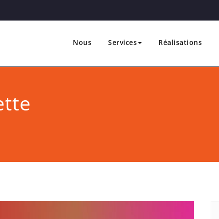
Nous
Services
Réalisations
 Marketing & Communication
e &
ette