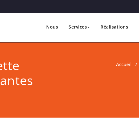
Nous
Services
Réalisations
 Marketing & Communication
e &
ette
Accueil
iantes